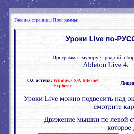
Главная страница
:
Программы
:
Уроки Live по-РУС
Программа эмулирует родной .сбо
Ableton Live 4
.
О.Система:
Windows XP, Internet
Лиценз
Explorer
Уроки Live можно подвесить над о
смотрите ка
Движение мышки по левой ст
которое