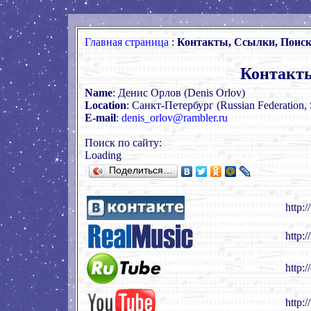
Главная страница
:
Контакты, Cсылки, Поиск
Контакты
Name
: Денис Орлов (Denis Orlov)
Location
: Санкт-Петербург (Russian Federation, S
E-mail
:
denis_orlov@rambler.ru
Поиск по сайту:
Loading
Поделиться…
http:
http:
http:/
http: