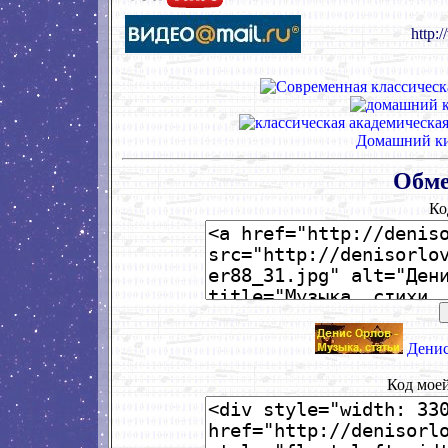
http:
Домашний ки
Обме
Ко
Денис
Код мое