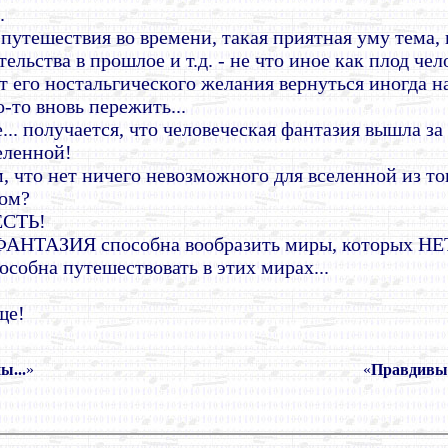
.
и путешествия во времени, такая приятная уму тема, 
ельства в прошлое и т.д. - не что иное как плод че
т его ностальгического желания вернуться иногда на
-то вновь пережить...
е... получается, что человеческая фантазия вышла за
еленной!
 что нет ничего невозможного для вселенной из тог
ом?
ЕСТЬ!
 ФАНТАЗИЯ способна вообразить миры, которых НЕТ
особна путешествовать в этих мирах...
ще!
ы...
»
«
Правдивые