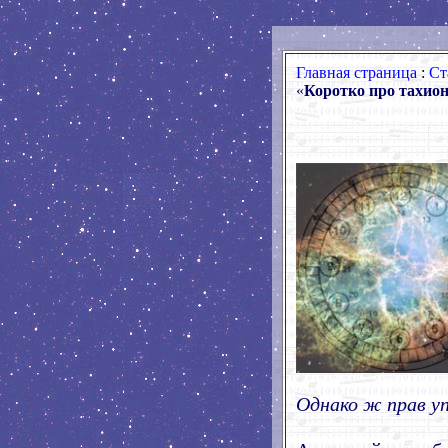
Главная страница
:
Ст
«
Коротко про тахион
Однако ж прав у