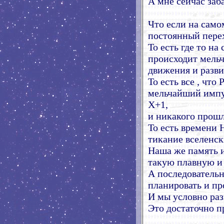
А мне сейчас заб
Что если на само
постоянный перех
То есть где то н
происходит мельч
движения и разви
То есть все , ч
мельчайший имп
X+1,
и никакого прошл
То есть времени 
тикание вселенск
Наша же память и
такую плавную и
А последовательн
планировать и п
И мы условно раз
Это достаточно п