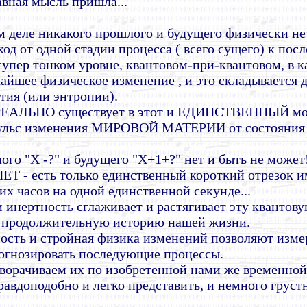
авная мысль пришла...
м деле никакого прошлого и будущего физически нет,
од от одной стадии процесса ( всего сущего) к по
а супер тонком уровне, квантовом-при-квантовом, в
айшее физическое изменение , и это складывается д
тия (или энтропии).
то РЕАЛЬНО существует в этот и ЕДИНСТВЕННЫЙ мо
ульс изменения МИРОВОЙ МАТЕРИИ от состояния 
ого "X -?" и будущего "X+1+?" нет и быть не может
НЕТ - есть только единственный короткий отрезок и
их часов на одной единственной секунде...
 инертность сглаживает и растягивает эту квантов
 продолжительную историю нашей жизни.
ость и стройная физика изменений позволяют изме
рогнозировать последующие процессы.
ворачиваем их по изобретенной нами же временной 
равдоподобно и легко представить, и немного грустн