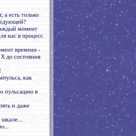
 а есть только
следующей?
 каждый момент
ля нас в процесс
мент времени -
X до состояния
!
мпульса, как
ую пульсацию в
рять и даже
шкале...
о...