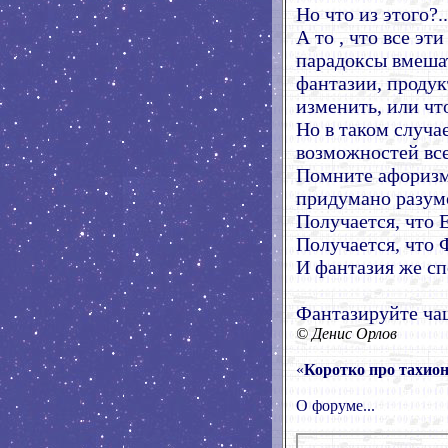
Но что из этого?..
А то , что все эт
парадоксы вмешат
фантазии, продук
изменить, или что
Но в таком случа
возможностей вс
Помните афоризм,
придумано разум
Получается, что 
Получается, что
И фантазия же сп
Фантазируйте ча
© Денис Орлов
«
Коротко про тахион
О форуме...