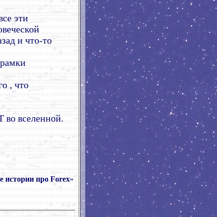
все эти
ловеческой
зад и что-то
 рамки
о , что
 во вселенной.
 истории про Forex
»